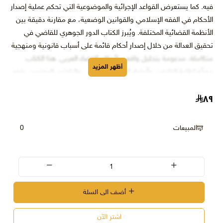
فيه. كما يستعرض القواعد الإجرائية والموضوعية التي تحكم عملية إصدار
الأحكام في الفقه الإسلامي والقوانين الوضعية، مع مقارنة دقيقة بين
الأنظمة القضائية المختلفة. ويُبرز الكتاب الدور الجوهري للقاضي في
تحقيق العدالة من خلال إصدار أحكام قائمة على أسباب قانونية ومنهجية
متكاملة، مدعومة بتحليل واقعي لأحكام القضاء العربي. هذا الكتاب
أظهر المزيد
موجَّه لطلبة القانون، وأعضاء السلك القضائي، والباحثين المهتمين بفهم
أصول القضاء وأسس إصدار الأحكام الصحيحة وفق قواعد العدالة. يتوفر
٨٩
الآن عبر متجرنا بأسعار تنافسية مع شحن سريع لجميع المناطق.
المبيعات
0
أضف الى السلة
اشتر الآن