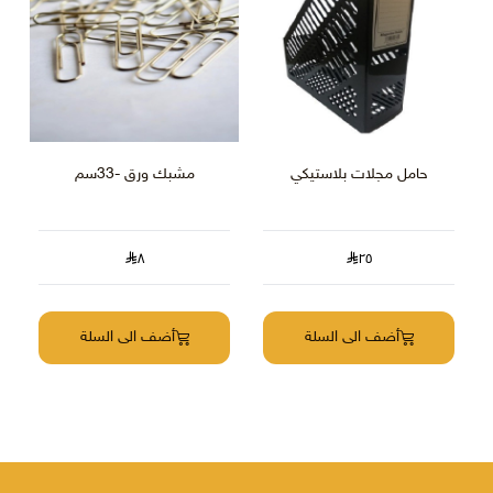
حامل مجلات بلاستيكي
مشبك ورق -33سم
٨
٢٥
أضف الى السلة
أضف الى السلة