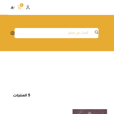
0
٠
5 المنتجات