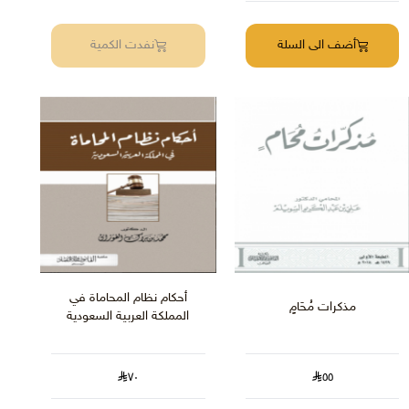
أضف الى السلة
نفدت الكمية
أحكام نظام المحاماة في
مذكرات مُحَامٍ
المملكة العربية السعودية
٧٠
٥٥