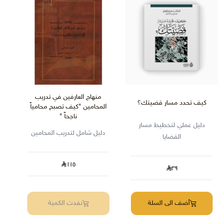
منهاج العارفين في تدريب
كيف تحدد مسار قضيتك؟
المحامين‎ "كيف تصبح محامياً
ناجحاً "
دليل عملي لتخطيط مسار
دليل شامل لتدريب المحامين
القضايا
١١٥
٣٩
أضف الى السلة
نفدت الكمية