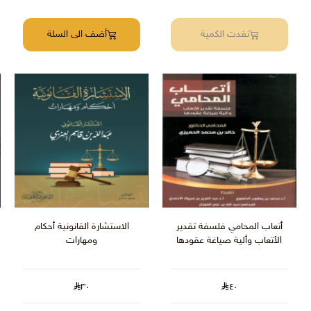
نفدت الكمية
أضف الى السلة
أتعاب المحامي فلسفة تقدير
الاستشارة القانونية أحكام
الأتعاب وألية صياغة عقودها
ومهارات
٣٠
٤٠