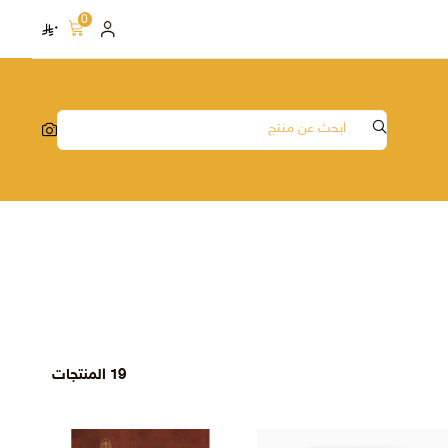
0
٠
19 المنتجات