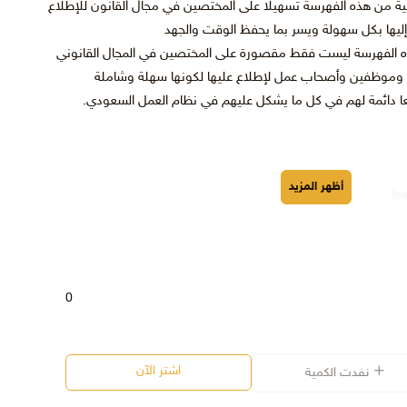
ثانية من هذه الفهرسة تسهيلا على المختصين في مجال القانون للإطلاع
 إليها بكل سهولة ويسر بما يحفظ الوقت والجهد
 هذه الفهرسة ليست فقط مقصورة على المختصين في المجال القانوني
 وموظفين وأصحاب عمل لإطلاع عليها لكونها سهلة وشاملة
عا دائمة لهم في كل ما يشكل عليهم في نظام العمل السعودي.
أظهر المزيد
عمل
مل -جدول الترتيبات والخدمات التيسيرية في بيئة العمل للعمال ذوي
ال المصابين بمرض يجعلهم في وضعية الإعاقة
لتوسط في توظيف السعوديين
قديم الخدمات العمالية
0
.
اشتر الآن
نفدت الكمية