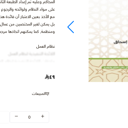
المحاكم وعليه تم إعداد الطبعة ال
على مواد النظام ولوائحه والرجوع
مع الأخذ بعين الاعتبار أن فائدة
بل يمكن لغير المختصين من عمال
ومنظمة, كما يمكنهم اتخاذها مرج
نظام العمل
اللائحة التنفيذية لنظام العمل
ملحقات اللائحة التنفيذية لنظام ال
-النموذج الموحد للائحة تنظيم الع
٤٩
الإعاقات الدائمة والمؤقتة والعم
-ضوابط وقواعد ممارسة نشاط ا
-قواعد ممارسة نشاط الإستقدام وت
المبيعات
-نموذج عقد العمل الموحد
-فهرس شامل للمحتويات و المواد