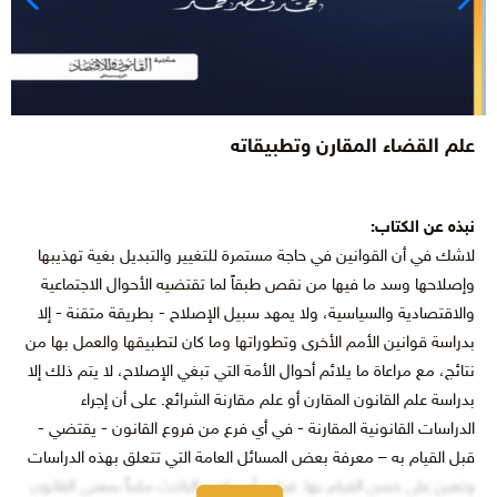
علم القضاء المقارن وتطبيقاته
نبذه عن الكتاب:
لاشك في أن القوانين في حاجة مستمرة للتغيير والتبديل بغية تهذيبها
وإصلاحها وسد ما فيها من نقص طبقاً لما تقتضيه الأحوال الاجتماعية
والاقتصادية والسياسية، ولا يمهد سبيل الإصلاح - بطريقة متقنة - إلا
بدراسة قوانين الأمم الأخرى وتطوراتها وما كان لتطبيقها والعمل بها من
نتائج، مع مراعاة ما يلائم أحوال الأمة التي تبغي الإصلاح، لا يتم ذلك إلا
بدراسة علم القانون المقارن أو علم مقارنة الشرائع. على أن إجراء
الدراسات القانونية المقارنة - في أي فرع من فروع القانون - يقتضي -
قبل القيام به – معرفة بعض المسائل العامة التي تتعلق بهذه الدراسات
وتعين على حسن القيام بها. فيلزم أن يكون الباحث ملماً بمعنى القانون