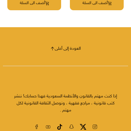
أضف الى السلة
أضف الى السلة
الإعاقة الدائمة والمؤقتة، والعمال المصابين بمرض يجعلهم في وضعية
الإعاقة. •ضوابط وقواعد ممارسة نشاط التوسط في توظيف
السعوديين.
•قواعد ممارسة نشاط الاستقدام وتقديم الخدمات العمالية
• نموذج عقد العمل الموحد .
•الفهرس التفصيلي.
العودة إلى أعلى
إذا كنت مهتم بالقانون والأنظمة السعودية فهذا حسابك! ننشر
كتب قانونية ، مراجع فقهية ، ونوصل الثقافة القانونية لكل
مهتم .