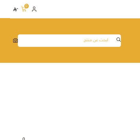
0
٠
0